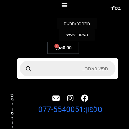
S
בס"ד
k
i
p
התחבר/הרשם
t
o
האזור האישי
c
o
n
0
₪
0.00
t
e
n
t
ס
פ
י
טלפון:077-5540051
ד
פ
ר
ו
י