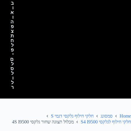
ב
ו
א
ו
ה
פ
צ
ת
ח
ל
פ
י
ם
ל
ס
ל
ו
ל
ר
Home
סמסונג
חלקי חילוף גלקסי דגמי S
חלקי חילוף לגלקסי S4 I9500
מכלול תצוגה שחור גלקסי 4S I9500