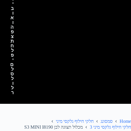
י
ב
ו
א
ו
ה
פ
צ
ת
ח
ל
פ
י
ם
ל
ס
ל
ו
ל
ר
Home
סמסונג
חלקי חילוף גלקסי מיני
חלקי חילוף גלקסי מיני 3
מכלול תצוגה לבן S3 MINI I8190