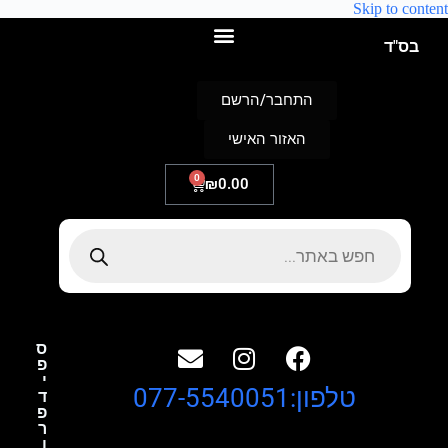
Skip to content
בס"ד
התחבר/הרשם
האזור האישי
0
₪
0.00
ס
פ
י
טלפון:077-5540051
ד
פ
ר
ו