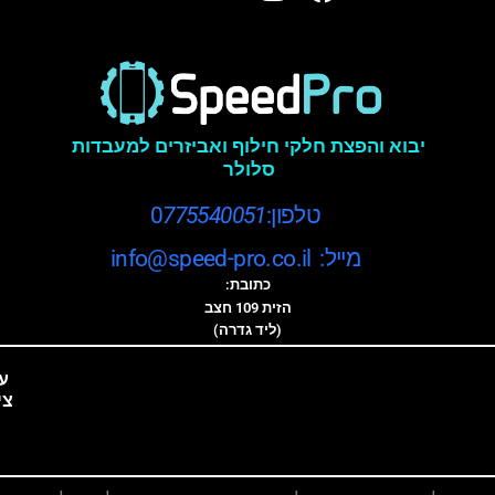
יבוא והפצת חלקי חילוף ואביזרים למעבדות
סלולר
טלפון:0
775540051
מייל: info@speed-pro.co.il
כתובת:
הזית 109 חצב
(ליד גדרה)
ע
צי