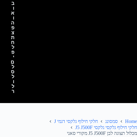
ב
ו
א
ו
ה
פ
צ
ת
ח
ל
פ
י
ם
ל
ס
ל
ו
ל
ר
Home
סמסונג
חלקי חילוף גלקסי דגמי J
חלקי חילוף גלקסי גלקסי J5 J500F
מכלול תצוגה לבן J5 J500F מקורי סאני