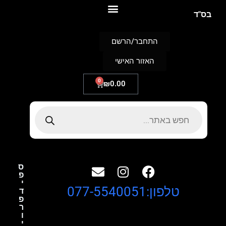
S
בס"ד
k
i
p
התחבר/הרשם
t
o
האזור האישי
c
o
n
0
₪
0.00
t
e
n
t
ס
פ
י
טלפון:077-5540051
ד
פ
ר
ו
י