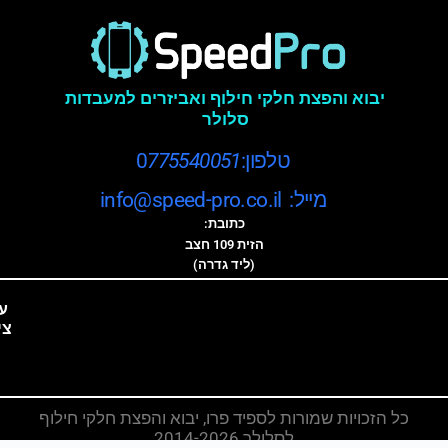
יבוא והפצת חלקי חילוף ואביזרים למעבדות
סלולר
טלפון:0
775540051
מייל: info@speed-pro.co.il
כתובת:
הזית 109 חצב
(ליד גדרה)
ע
צי
כל הזכויות שמורות לספיד פרו, יבוא והפצת חלקי חילוף
לסלולר 2014-2026