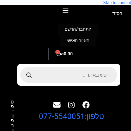
Skip to content
בס"ד
התחבר/הרשם
האזור האישי
0
₪
0.00
ס
פ
י
טלפון:077-5540051
ד
פ
ר
ו