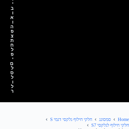
י
ב
ו
א
ו
ה
פ
צ
ת
ח
ל
פ
י
ם
ל
ס
ל
ו
ל
ר
Home
סמסונג
חלקי חילוף גלקסי דגמי S
חלקי חילוף לגלקסי S7