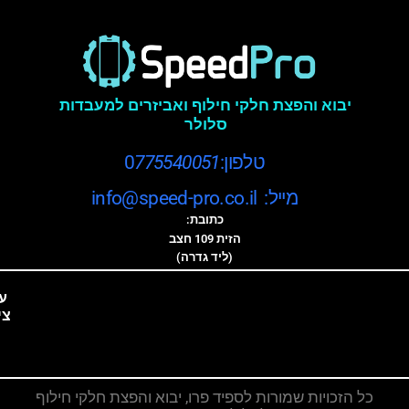
יבוא והפצת חלקי חילוף ואביזרים למעבדות
סלולר
טלפון:0
775540051
מייל: info@speed-pro.co.il
כתובת:
הזית 109 חצב
(ליד גדרה)
ע
צי
כל הזכויות שמורות לספיד פרו, יבוא והפצת חלקי חילוף