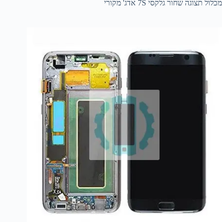
מכלול תצוגה שחור גלקסי 7S אדג' מקורי