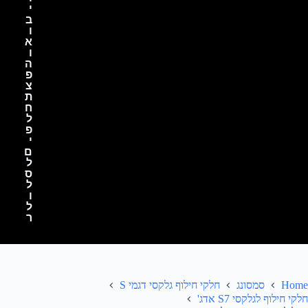
י
ב
ו
א
ו
ה
פ
צ
ת
ח
ל
פ
י
ם
ל
ס
ל
ו
ל
ר
Home
סמסונג
חלקי חילוף גלקסי דגמי S
חלקי חילוף לגלקסי S7 אדג'