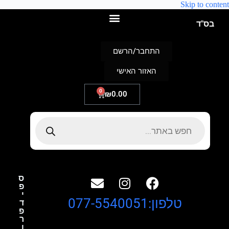
Skip to content
בס"ד
התחבר/הרשם
האזור האישי
0
₪
0.00
ס
פ
י
טלפון:077-5540051
ד
פ
ר
ו