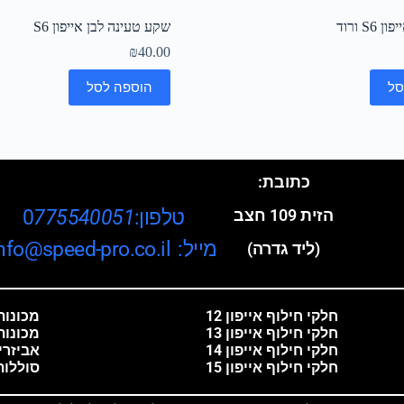
S ורוד
שקע טעינה לבן אייפון S6
₪
40.00
סל
הוספה לסל
כתובת:
טלפון:0
775540051
הזית 109 חצב
מייל: info@speed-pro.co.il
(ליד גדרה)
חלקי חילוף אייפון 12
מכונות 
חלקי חילוף אייפון 13
מכונות
חלקי חילוף אייפון 14
אביזרי
חלקי חילוף אייפון 15
סוללות