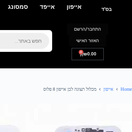
אייפון
אייפד
סמסונג
בס"ד
התחבר/הרשם
האזור האישי
0
₪
0.00
Home
אייפון
מכלול תצוגה לבן אייפון 8 פלוס