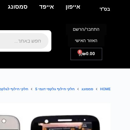
אייפון
אייפד
סמסונג
בס"ד
התחבר/הרשם
האזור האישי
0
₪
0.00
HOME
סמסונג
חלקי חילוף גלקסי דגמי S
חלקי חילוף לגלקסי 7