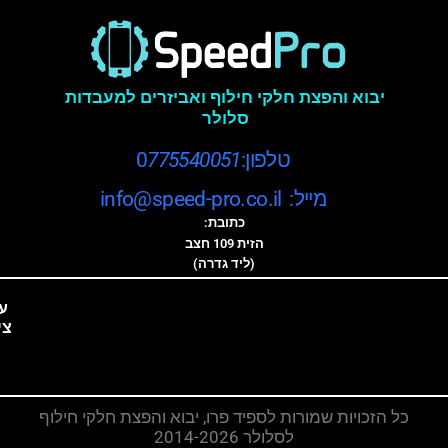
יבוא והפצת חלקי חילוף ואביזרים למעבדות
סלולר
טלפון:0
775540051
מייל: info@speed-pro.co.il
כתובת:
הזית 109 חצב
(ליד גדרה)
ע
צי
כל הזכויות שמורות לספיד פרו, יבוא והפצת חלקי חילוף
לסלולר 2014-2026