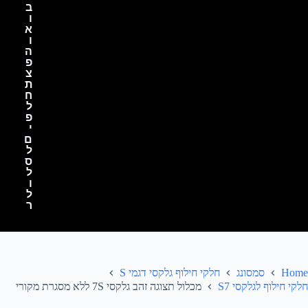
ב
ו
א
ו
ה
פ
צ
ת
ח
ל
פ
י
ם
ל
ס
ל
ו
ל
ר
Home
סמסונג
חלקי חילוף גלקסי דגמי S
חלקי חילוף לגלקסי S7
מכלול תצוגה זהב גלקסי 7S ללא מסגרת מקורי