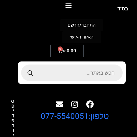
S
בס"ד
k
i
p
התחבר/הרשם
t
o
האזור האישי
c
o
n
0
₪
0.00
t
e
n
t
ס
פ
י
טלפון:077-5540051
ד
פ
ר
ו
י