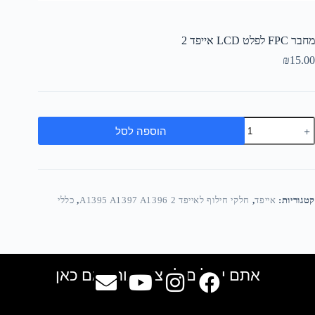
מחבר FPC לפלט LCD אייפד 2
₪
15.00
הוספה לסל
קטגוריות:
אייפד
,
חלקי חילוף לאייפד 2 A1395 A1397 A1396
,
כללי
אתם יכולים למצוא אותנו גם כאן