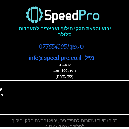
יבוא והפצת חלקי חילוף ואביזרים למעבדות
סלולר
טלפון:0
775540051
מייל: info@speed-pro.co.il
כתובת:
הזית 109 חצב
(ליד גדרה)
ע
צי
כל הזכויות שמורות לספיד פרו, יבוא והפצת חלקי חילוף
לסלולר 2014-2026