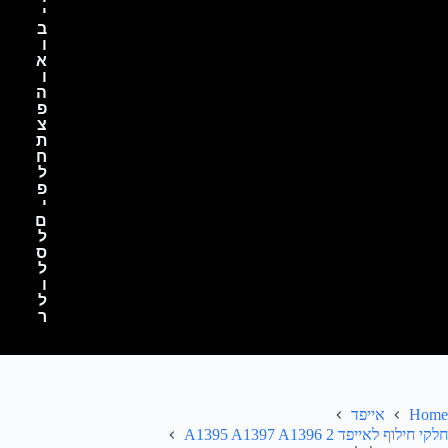
י
ב
ו
א
ו
ה
פ
צ
ת
ח
ל
פ
י
ם
ל
ס
ל
ו
ל
ר
Home
אייפד
חלקי חילוף לאייפד 2 A1395 A1397 A1396