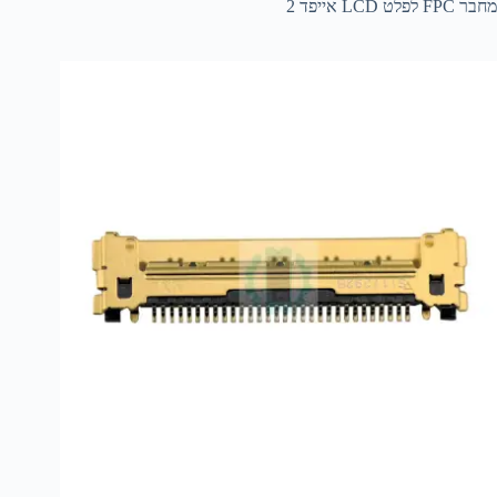
מחבר FPC לפלט LCD אייפד 2