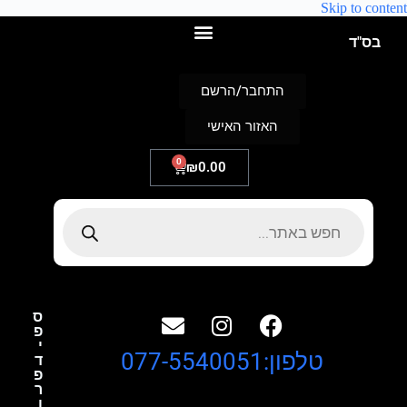
Skip to content
בס"ד
התחבר/הרשם
האזור האישי
0
₪
0.00
ס
פ
י
טלפון:077-5540051
ד
פ
ר
ו