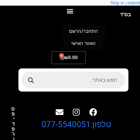
Skip to content
בס"ד
התחבר/הרשם
האזור האישי
0
₪
0.00
ס
פ
י
טלפון:077-5540051
ד
פ
ר
ו