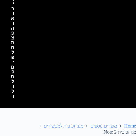
י
ב
ו
א
ו
ה
פ
צ
ת
ח
ל
פ
י
ם
ל
ס
ל
ו
ל
ר
Home
מוצרים נוספים
מגני זכוכית למכשירים
מגן זכוכית Note 2