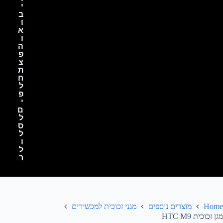
י
ב
ו
א
ו
ה
פ
צ
ת
ח
ל
פ
י
ם
ל
ס
ל
ו
ל
ר
Home
מוצרים נוספים
מגני זכוכית למכשירים
מגן זכוכית HTC M9