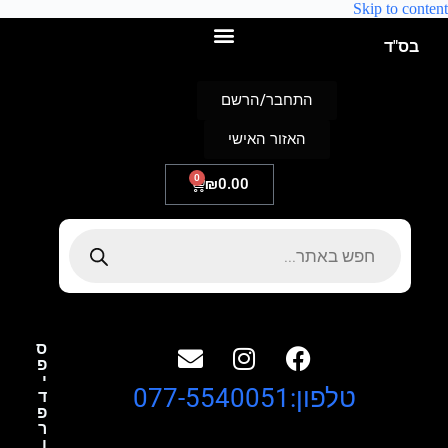
Skip to content
בס"ד
התחבר/הרשם
האזור האישי
0
₪
0.00
ס
פ
י
טלפון:077-5540051
ד
פ
ר
ו