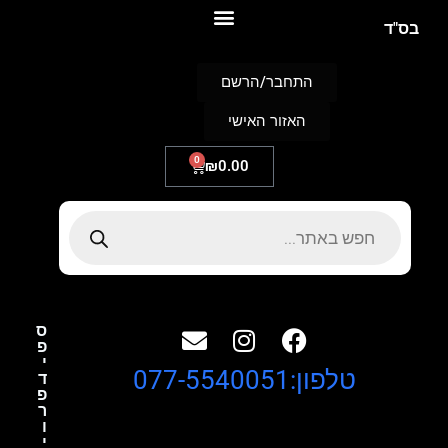
S
בס"ד
k
i
p
התחבר/הרשם
t
o
האזור האישי
c
o
n
0
₪
0.00
t
e
n
t
ס
פ
י
טלפון:077-5540051
ד
פ
ר
ו
י