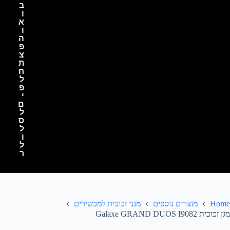
ב
ו
א
ו
ה
פ
צ
ת
ח
ל
פ
י
ם
ל
ס
ל
ו
ל
ר
Home
מוצרים נוספים
מגני זכוכית למכשירים
מגן זכוכית Galaxe GRAND DUOS I9082