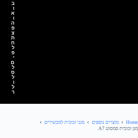
ב
ו
א
ו
ה
פ
צ
ת
ח
ל
פ
י
ם
ל
ס
ל
ו
ל
ר
Home
מוצרים נוספים
מגני זכוכית למכשירים
מגן זכוכית סמסונג A7