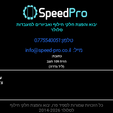
יבוא והפצת חלקי חילוף ואביזרים למעבדות
סלולר
טלפון:0
775540051
מייל: info@speed-pro.co.il
כתובת:
הזית 109 חצב
(ליד גדרה)
ע
צי
כל הזכויות שמורות לספיד פרו, יבוא והפצת חלקי חילוף
לסלולר 2014-2026