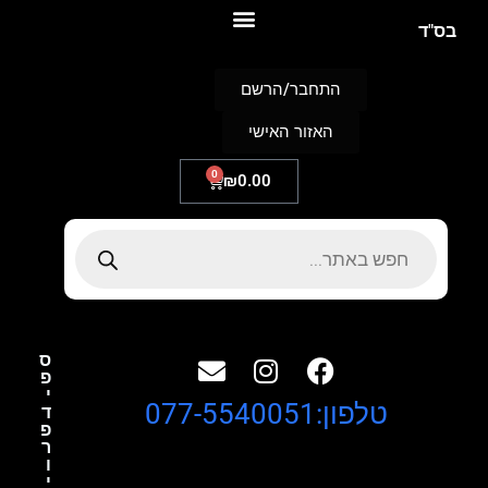
S
בס"ד
k
i
p
התחבר/הרשם
t
o
האזור האישי
c
o
n
0
₪
0.00
t
e
n
t
ס
פ
י
טלפון:077-5540051
ד
פ
ר
ו
י