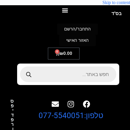
Skip to content
בס"ד
התחבר/הרשם
האזור האישי
0
₪
0.00
ס
פ
י
טלפון:077-5540051
ד
פ
ר
ו