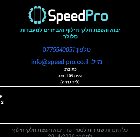
יבוא והפצת חלקי חילוף ואביזרים למעבדות
סלולר
טלפון:0
775540051
מייל: info@speed-pro.co.il
כתובת:
הזית 109 חצב
(ליד גדרה)
ע
צי
כל הזכויות שמורות לספיד פרו, יבוא והפצת חלקי חילוף
לסלולר 2014-2026