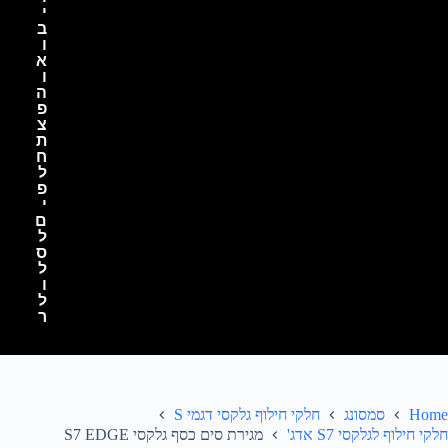
י
ב
ו
א
ו
ה
פ
צ
ת
ח
ל
פ
י
ם
ל
ס
ל
ו
ל
ר
Home
סמסונג
חלקי חילוף גלקסי דגמי S
חלקי חילוף לגלקסי S7 אדג'
מגירת סים כסף גלקסי S7 EDGE