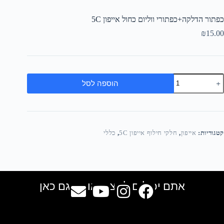
כפתור הדלקה+כפתורי ווליום כחול אייפון 5C
₪
15.00
הוספה לסל
קטגוריות:
אייפון
,
חלקי חילוף אייפון 5C
,
כללי
אתם יכולים למצוא אותנו גם כאן