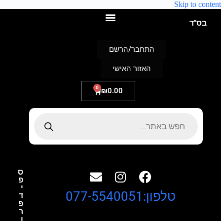
Skip to content
בס"ד
התחבר/הרשם
האזור האישי
0
₪
0.00
ס
פ
י
טלפון:077-5540051
ד
פ
ר
ו