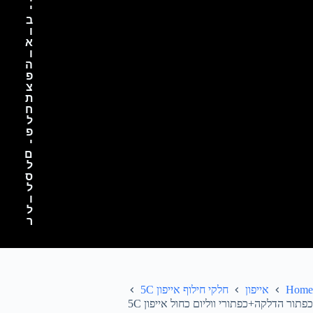
י
ב
ו
א
ו
ה
פ
צ
ת
ח
ל
פ
י
ם
ל
ס
ל
ו
ל
ר
Home
אייפון
חלקי חילוף אייפון 5C
כפתור הדלקה+כפתורי ווליום כחול אייפון 5C