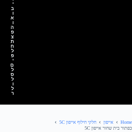
י
ב
ו
א
ו
ה
פ
צ
ת
ח
ל
פ
י
ם
ל
ס
ל
ו
ל
ר
Home
אייפון
חלקי חילוף אייפון 5C
כפתור בית שחור אייפון 5C