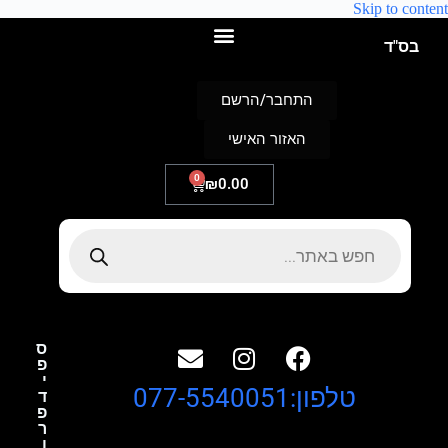
Skip to content
בס"ד
התחבר/הרשם
האזור האישי
0
₪
0.00
ס
פ
י
טלפון:077-5540051
ד
פ
ר
ו