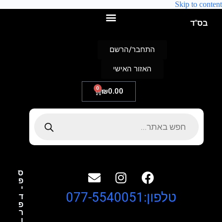
Skip to content
בס"ד
התחבר/הרשם
האזור האישי
0
₪
0.00
ס
פ
י
טלפון:077-5540051
ד
פ
ר
ו