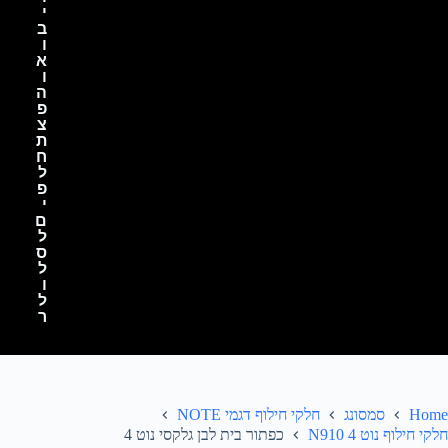
י
ב
ו
א
ו
ה
פ
צ
ת
ח
ל
פ
י
ם
ל
ס
ל
ו
ל
ר
Home
סמסונג
חלקי חילוף דגמי NOTE
חלקי חילוף נוט 4 N910
כפתור בית לבן גלקסי נוט 4