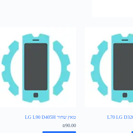
טאץ שחור LG L90 D405H
₪
90.00