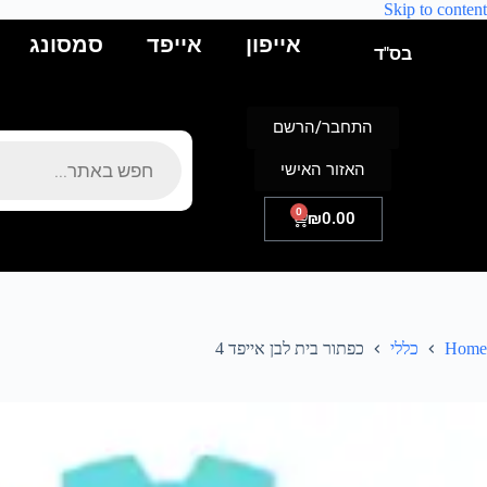
Skip to content
אייפון
אייפד
סמסונג
בס"ד
התחבר/הרשם
האזור האישי
0
₪
0.00
Home
כללי
כפתור בית לבן אייפד 4