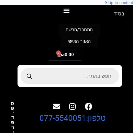
Skip to content
בס"ד
התחבר/הרשם
האזור האישי
0
₪
0.00
ס
פ
י
טלפון:077-5540051
ד
פ
ר
ו