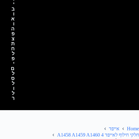
י
ב
ו
א
ו
ה
פ
צ
ת
ח
ל
פ
י
ם
ל
ס
ל
ו
ל
ר
Home
אייפד
חלקי חילוף לאייפד 4 A1458 A1459 A1460