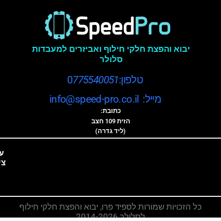
יבוא והפצת חלקי חילוף ואביזרים למעבדות
סלולר
טלפון:0
775540051
מייל: info@speed-pro.co.il
כתובת:
הזית 109 חצב
(ליד גדרה)
ע
צי
כל הזכויות שמורות לספיד פרו, יבוא והפצת חלקי חילוף
לסלולר 2014-2026