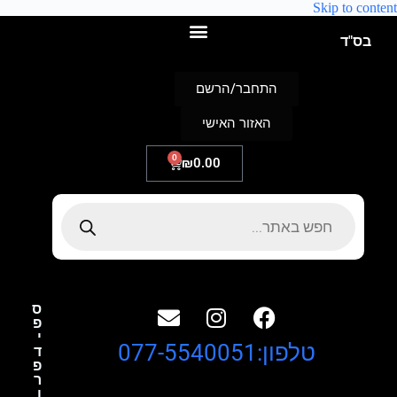
Skip to content
בס"ד
התחבר/הרשם
האזור האישי
0
₪
0.00
ס
פ
י
טלפון:077-5540051
ד
פ
ר
ו