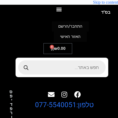
Skip to content
בס"ד
התחבר/הרשם
האזור האישי
0
₪
0.00
ס
פ
י
טלפון:077-5540051
ד
פ
ר
ו