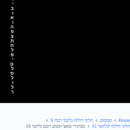
י
ב
ו
א
ו
ה
פ
צ
ת
ח
ל
פ
י
ם
ל
ס
ל
ו
ל
ר
Home
סמסונג
חלקי חילוף גלקסי דגמי S
חלקי חילוף לגלקסי S1
כפתורי טאצ'+מנוע רטט גלקסי 1S