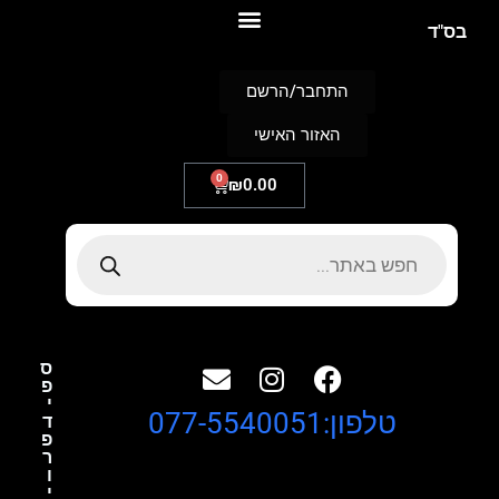
S
בס"ד
k
i
p
התחבר/הרשם
t
o
האזור האישי
c
o
n
0
₪
0.00
t
e
n
t
ס
פ
י
טלפון:077-5540051
ד
פ
ר
ו
י