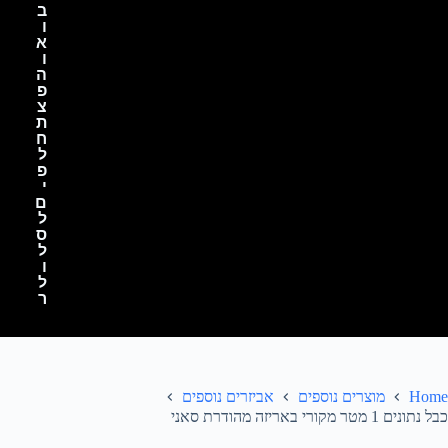
ב
ו
א
ו
ה
פ
צ
ת
ח
ל
פ
י
ם
ל
ס
ל
ו
ל
ר
Home
מוצרים נוספים
אביזרים נוספים
כבל נתונים 1 מטר מקורי באריזה מהודרת סאני