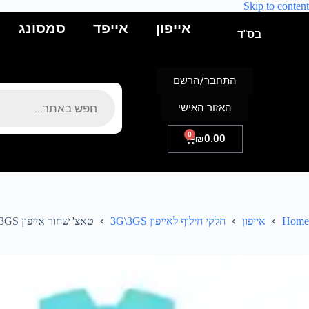
Skip to content
אייפון
אייפד
סמסונג
בס"ד
התחבר/הרשם
האזור האישי
0
₪
0.00
Home
אייפון
חלקי חילוף לאייפון 3G\3GS
טאצ' שחור אייפון 3GS