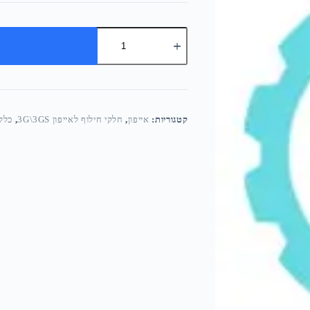
קטגוריות:
אייפון
,
חלקי חילוף לאייפון 3G\3GS
,
כללי