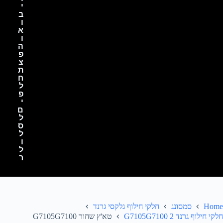
י
ב
ו
א
ו
ה
פ
צ
ת
ח
ל
פ
י
ם
ל
ס
ל
ו
ל
ר
Home
סמסונג
חלקי חילוף גלקסי גרנד
חלקי חילוף גרנד 2 G7105G7100
טא'ץ שחור G7105G7100