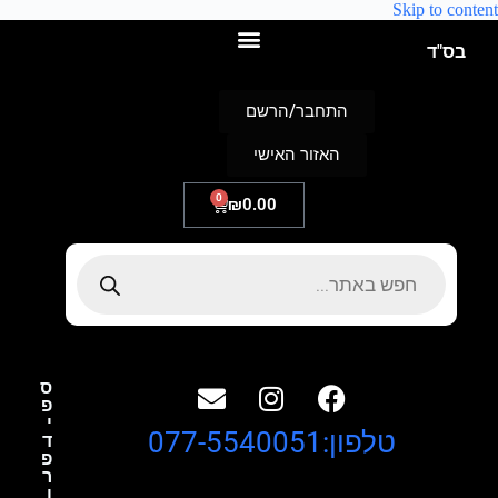
Skip to content
בס"ד
התחבר/הרשם
האזור האישי
0
₪
0.00
ס
פ
י
טלפון:077-5540051
ד
פ
ר
ו