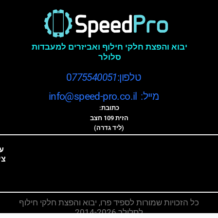
יבוא והפצת חלקי חילוף ואביזרים למעבדות
סלולר
טלפון:0
775540051
מייל: info@speed-pro.co.il
כתובת:
הזית 109 חצב
(ליד גדרה)
ע
צי
כל הזכויות שמורות לספיד פרו, יבוא והפצת חלקי חילוף
לסלולר 2014-2026