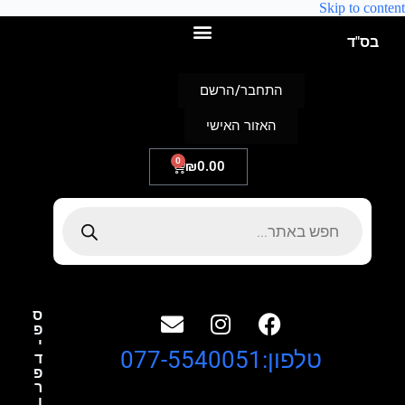
Skip to content
בס"ד
התחבר/הרשם
האזור האישי
0
₪
0.00
ס
פ
י
טלפון:077-5540051
ד
פ
ר
ו