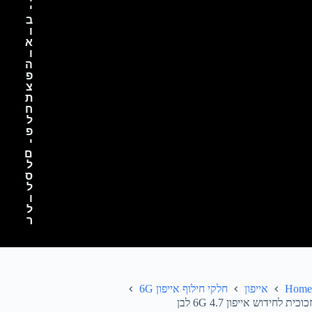
י
ב
ו
א
ו
ה
פ
צ
ת
ח
ל
פ
י
ם
ל
ס
ל
ו
ל
ר
Home
אייפון
חלקי חילוף אייפון 6G
זכוכית לחידוש אייפון 6G 4.7 לבן