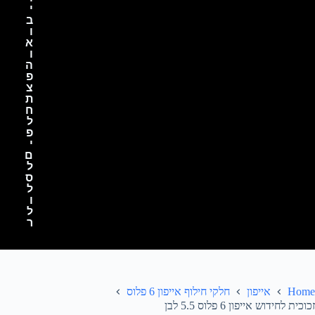
י
ב
ו
א
ו
ה
פ
צ
ת
ח
ל
פ
י
ם
ל
ס
ל
ו
ל
ר
Home
אייפון
חלקי חילוף אייפון 6 פלוס
זכוכית לחידוש אייפון 6 פלוס 5.5 לבן