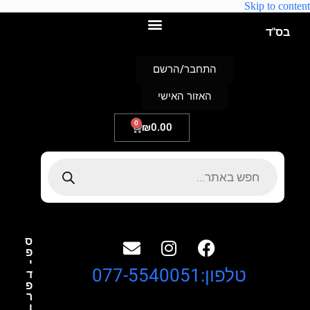
Skip to content
בס"ד
התחבר/הרשם
האזור האישי
0
₪
0.00
ס
פ
י
טלפון:077-5540051
ד
פ
ר
ו