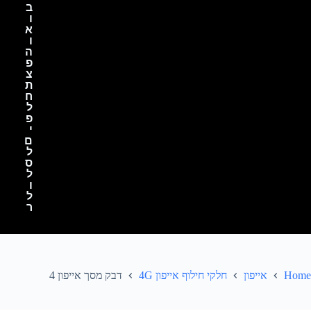
ב
ו
א
ו
ה
פ
צ
ת
ח
ל
פ
י
ם
ל
ס
ל
ו
ל
ר
Home
אייפון
חלקי חילוף אייפון 4G
דבק מסך אייפון 4