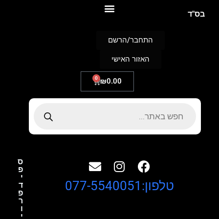
S
בס"ד
k
i
p
התחבר/הרשם
t
o
האזור האישי
c
o
n
0
₪
0.00
t
e
n
t
ס
פ
י
טלפון:077-5540051
ד
פ
ר
ו
י