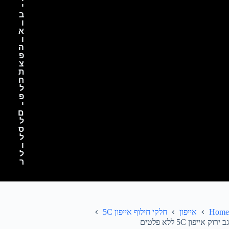
י
ב
ו
א
ו
ה
פ
צ
ת
ח
ל
פ
י
ם
ל
ס
ל
ו
ל
ר
Home
אייפון
חלקי חילוף אייפון 5C
גב ירוק אייפון 5C ללא פלטים