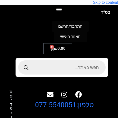
Skip to content
בס"ד
התחבר/הרשם
האזור האישי
0
₪
0.00
ס
פ
י
טלפון:077-5540051
ד
פ
ר
ו