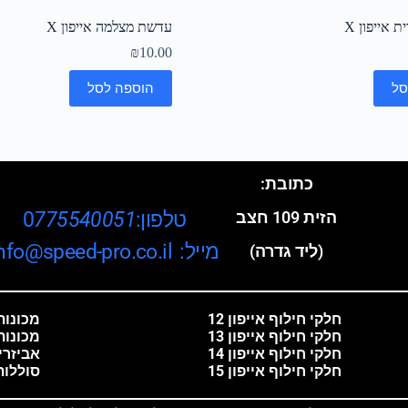
 אייפון X
עדשת מצלמה אייפון X
₪
10.00
סל
הוספה לסל
כתובת:
טלפון:0
775540051
הזית 109 חצב
מייל: info@speed-pro.co.il
(ליד גדרה)
חלקי חילוף אייפון 12
מכונות 
חלקי חילוף אייפון 13
מכונות
חלקי חילוף אייפון 14
אביזרי
חלקי חילוף אייפון 15
סוללות