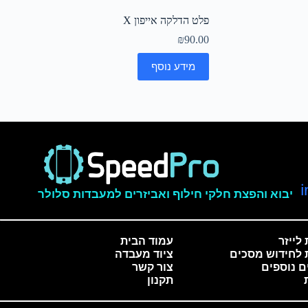
פלט הדלקה אייפון X
₪
90.00
מידע נוסף
יבוא והפצת חלקי חילוף ואביזרים למעבדות סלולר
לייזר
עמוד הבית
 לחידוש מסכים
ציוד מעבדה
ם נוספים
צור קשר
תקנון