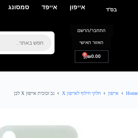
אייפון
אייפד
סמסונג
בס"ד
התחבר/הרשם
האזור האישי
0
₪
0.00
Home
אייפון
חלקי חילוף לאייפון X
גב זכוכית אייפון X לבן