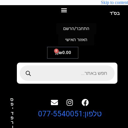
Skip to content
בס"ד
התחבר/הרשם
האזור האישי
0
₪
0.00
ס
פ
י
טלפון:077-5540051
ד
פ
ר
ו