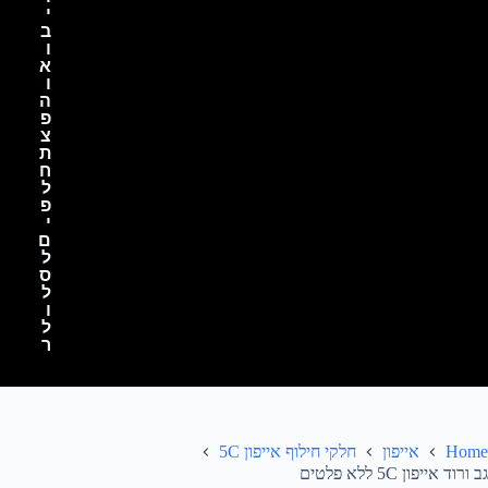
י
ב
ו
א
ו
ה
פ
צ
ת
ח
ל
פ
י
ם
ל
ס
ל
ו
ל
ר
Home
אייפון
חלקי חילוף אייפון 5C
גב ורוד אייפון 5C ללא פלטים