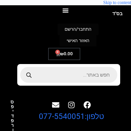
Skip to content
בס"ד
התחבר/הרשם
האזור האישי
0
₪
0.00
ס
פ
י
טלפון:077-5540051
ד
פ
ר
ו