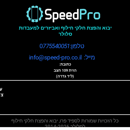
יבוא והפצת חלקי חילוף ואביזרים למעבדות
סלולר
טלפון:0
775540051
מייל: info@speed-pro.co.il
כתובת:
הזית 109 חצב
(ליד גדרה)
ע
צי
כל הזכויות שמורות לספיד פרו, יבוא והפצת חלקי חילוף
לסלולר 2014-2026