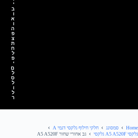
י
ב
ו
א
ו
ה
פ
צ
ת
ח
ל
פ
י
ם
ל
ס
ל
ו
ל
ר
Home
סמסונג
חלקי חילוף גלקסי דגמי A
גלקסי A5 A520F גלקסי
גב אחורי שחור A5 A520F