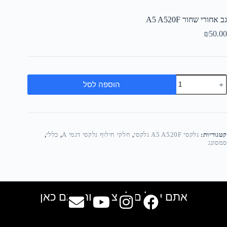
גב אחורי שחור A5 A520F
₪
50.00
הוספה לסל
קטגוריות:
גלקסי A5 A520F גלקסי
,
חלקי חילוף גלקסי דגמי A
,
כללי
,
סמסונג
אתם יכולים למצוא אותנו גם כאן