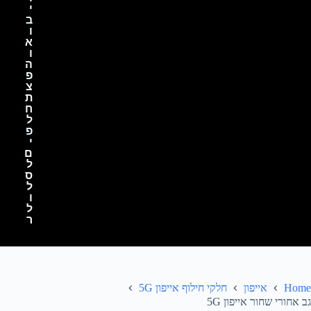
י
ב
ו
א
ו
ה
פ
צ
ת
ח
ל
פ
י
ם
ל
ס
ל
ו
ל
ר
Home
אייפון
חלקי חילוף אייפון 5G
גב אחורי שחור אייפון 5G