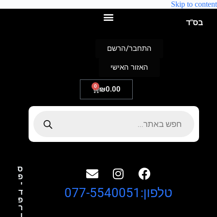
Skip to content
בס"ד
התחבר/הרשם
האזור האישי
0
₪
0.00
ס
פ
י
טלפון:077-5540051
ד
פ
ר
ו