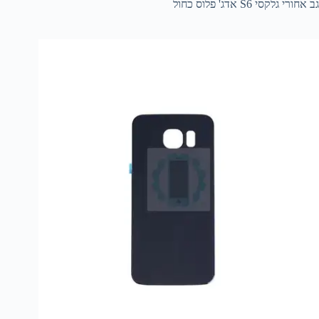
גב אחורי גלקסי S6 אדג' פלוס כחול