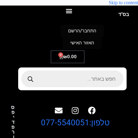
Skip to content
בס"ד
התחבר/הרשם
האזור האישי
0
₪
0.00
ס
פ
י
טלפון:077-5540051
ד
פ
ר
ו