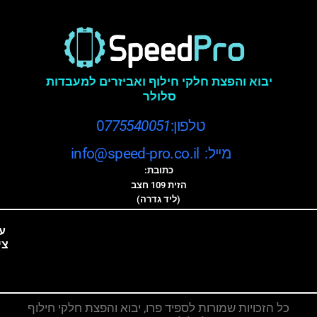
יבוא והפצת חלקי חילוף ואביזרים למעבדות
סלולר
טלפון:0
775540051
מייל: info@speed-pro.co.il
כתובת:
הזית 109 חצב
(ליד גדרה)
ע
צי
כל הזכויות שמורות לספיד פרו, יבוא והפצת חלקי חילוף