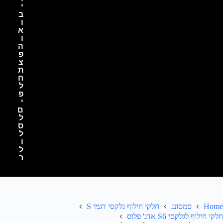
י
ב
ו
א
ו
ה
פ
צ
ת
ח
ל
פ
י
ם
ל
ס
ל
ו
ל
ר
Home
סמסונג
חלקי חילוף גלקסי דגמי S
חלקי חילוף לגלקסי S6 אדג' פלוס