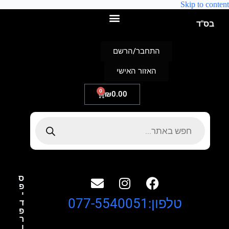
Skip to content
בס"ד
התחבר/הרשם
האזור האישי
0
₪
0.00
ס
פ
י
טלפון:077-5540051
ד
פ
ר
ו