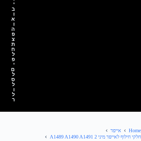
י
ב
ו
א
ו
ה
פ
צ
ת
ח
ל
פ
י
ם
ל
ס
ל
ו
ל
ר
Home
אייפד
חלקי חילוף לאייפד מיני 2 A1489 A1490 A1491