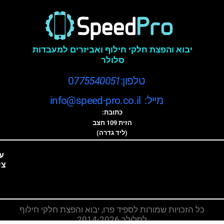
יבוא והפצת חלקי חילוף ואביזרים למעבדות
סלולר
טלפון:0
775540051
מייל: info@speed-pro.co.il
כתובת:
הזית 109 חצב
(ליד גדרה)
ע
צי
כל הזכויות שמורות לספיד פרו, יבוא והפצת חלקי חילוף
לסלולר 2014-2026