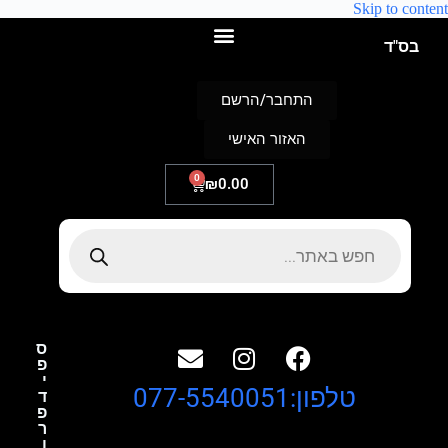
Skip to content
בס"ד
התחבר/הרשם
האזור האישי
0
₪
0.00
ס
פ
י
טלפון:077-5540051
ד
פ
ר
ו