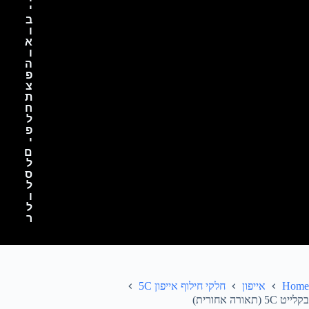
י
ב
ו
א
ו
ה
פ
צ
ת
ח
ל
פ
י
ם
ל
ס
ל
ו
ל
ר
Home
אייפון
חלקי חילוף אייפון 5C
בקלייט 5C (תאורה אחורית)