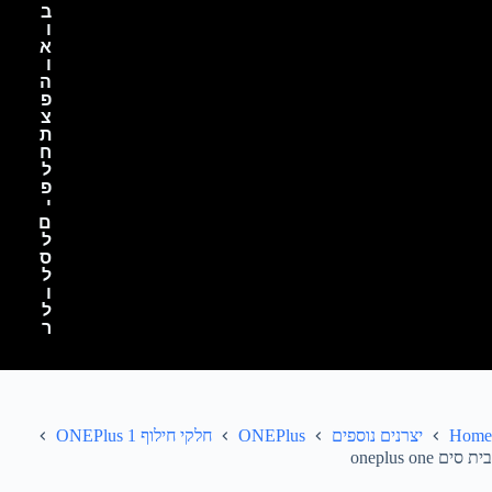
ב
ו
א
ו
ה
פ
צ
ת
ח
ל
פ
י
ם
ל
ס
ל
ו
ל
ר
Home
יצרנים נוספים
ONEPlus
חלקי חילוף ONEPlus 1
בית סים oneplus one