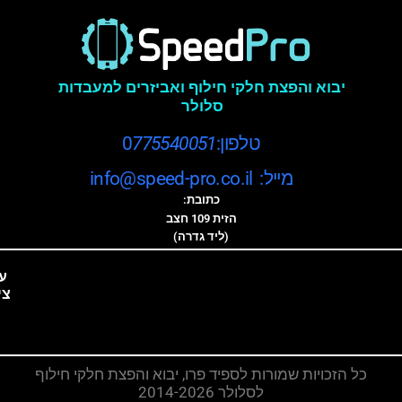
יבוא והפצת חלקי חילוף ואביזרים למעבדות
סלולר
טלפון:0
775540051
מייל: info@speed-pro.co.il
כתובת:
הזית 109 חצב
(ליד גדרה)
ע
צי
כל הזכויות שמורות לספיד פרו, יבוא והפצת חלקי חילוף
לסלולר 2014-2026