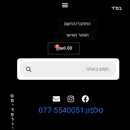
S
בס"ד
k
i
p
התחבר/הרשם
t
o
האזור האישי
c
o
n
0
₪
0.00
t
e
n
t
ס
פ
י
טלפון:077-5540051
ד
פ
ר
ו
י