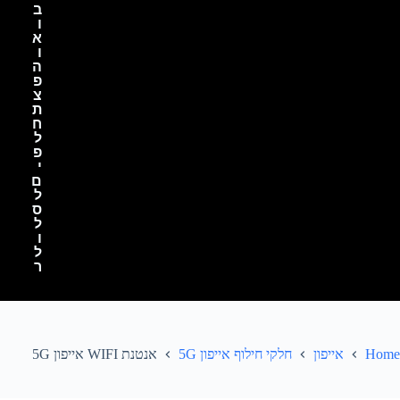
ב
ו
א
ו
ה
פ
צ
ת
ח
ל
פ
י
ם
ל
ס
ל
ו
ל
ר
Home
אייפון
חלקי חילוף אייפון 5G
אנטנת WIFI אייפון 5G