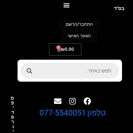
S
בס"ד
k
i
p
התחבר/הרשם
t
o
האזור האישי
c
o
n
0
₪
0.00
t
e
n
t
ס
פ
י
טלפון:077-5540051
ד
פ
ר
ו
י