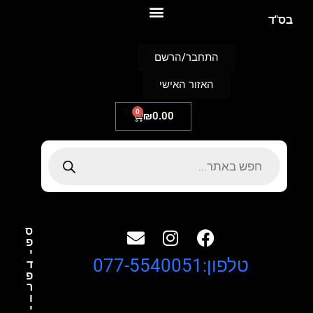
S
בס"ד
k
i
p
התחבר/הרשם
t
o
האזור האישי
c
o
n
0
₪
0.00
t
e
n
t
ס
פ
י
טלפון:077-5540051
ד
פ
ר
ו
י