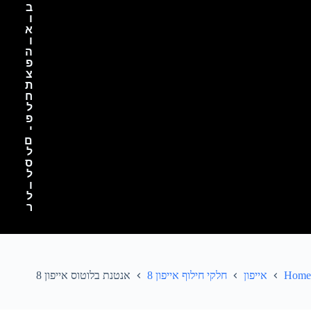
ב
ו
א
ו
ה
פ
צ
ת
ח
ל
פ
י
ם
ל
ס
ל
ו
ל
ר
Home
אייפון
חלקי חילוף אייפון 8
אנטנת בלוטוס אייפון 8